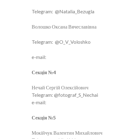
Telegram: @Natalia_Bezugla
Волошко Оксана Вячеславівна
Telegram: @O_V_Voloshko
e-mail:
Секція №4
Нечай Сергій Олексійович
Telegram: @fotograf_S_Nechai
e-mail:
Секція №5
Мокійчук Валентин Михайлович