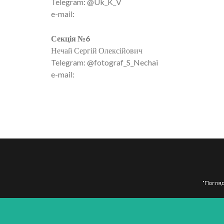
Telegram: @Uk_K_V
e-mail:
Секція №6
Нечай Сергій Олексійович
Telegram: @fotograf_S_Nechai
e-mail:
"Погля