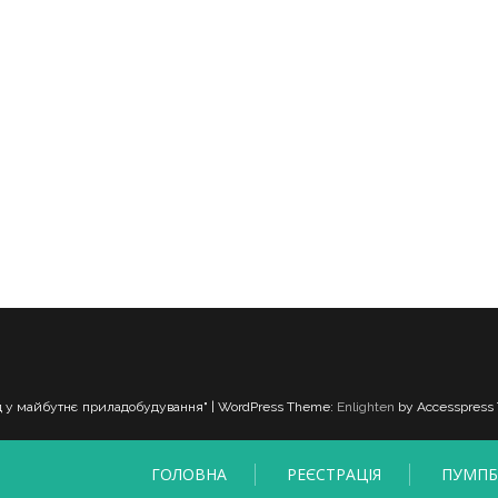
д у майбутнє приладобудування" | WordPress Theme:
Enlighten
by Accesspress
ГОЛОВНА
РЕЄСТРАЦІЯ
ПУМПБ